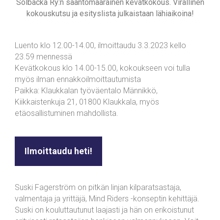
Solbacka Ry:n sääntömääräinen kevätkokous. Virallinen
kokouskutsu ja esityslista julkaistaan lähiaikoina!
Luento klo 12.00-14.00, ilmoittaudu 3.3.2023 kello
23.59 mennessä
Kevätkokous klo 14.00-15.00, kokoukseen voi tulla
myös ilman ennakkoilmoittautumista
Paikka: Klaukkalan työväentalo Männikkö,
Kiikkaistenkuja 21, 01800 Klaukkala, myös
etäosallistuminen mahdollista.
Ilmoittaudu heti!
Suski Fagerström on pitkän linjan kilparatsastaja,
valmentaja ja yrittäjä, Mind Riders -konseptin kehittäjä.
Suski on kouluttautunut laajasti ja hän on erikoistunut