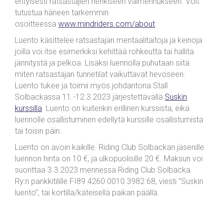
erityisesti ratsastajien henkiseen valmennukseen. Voit
tutustua häneen tarkemmin
osoitteessa
www.mindriders.com/about
.
Luento käsittelee ratsastajan mentaalitaitoja ja keinoja
joilla voi itse esimerkiksi kehittää rohkeutta tai hallita
jännitystä ja pelkoa. Lisäksi luennolla puhutaan siitä
miten ratsastajan tunnetilat vaikuttavat hevoseen.
Luento tukee ja toimii myös johdantona Stall
Solbackassa 11.-12.3.2023 järjestettävällä
Suskin
kurssilla
. Luento on kuitenkin erillinen kurssista, eikä
luennolle osallistuminen edellytä kurssille osallistumista
tai toisin päin.
Luento on avoin kaikille. Riding Club Solbackan jäsenille
luennon hinta on 10 €, ja ulkopuolisille 20 €. Maksun voi
suorittaa 3.3.2023 mennessä Riding Club Solbacka
Ry:n pankkitilille FI89 4260 0010 3982 68, viesti ”Suskin
luento”, tai kortilla/käteisellä paikan päällä.