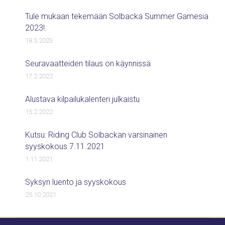
Tule mukaan tekemään Solbacka Summer Gamesia
2023!
18.5.2023
Seuravaatteiden tilaus on käynnissä
17.2.2022
Alustava kilpailukalenteri julkaistu
15.2.2022
Kutsu: Riding Club Solbackan varsinainen
syyskokous 7.11.2021
1.11.2021
Syksyn luento ja syyskokous
25.10.2021