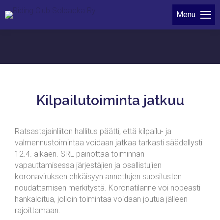
Menu
Kilpailutoiminta jatkuu
Ratsastajainliiton hallitus päätti, että kilpailu- ja
valmennustoimintaa voidaan jatkaa tarkasti säädellysti
12.4. alkaen. SRL painottaa toiminnan
vapauttamisessa järjestäjien ja osallistujien
koronaviruksen ehkäisyyn annettujen suositusten
noudattamisen merkitystä. Koronatilanne voi nopeasti
hankaloitua, jolloin toimintaa voidaan joutua jälleen
rajoittamaan.