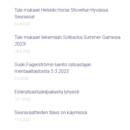
Tule mukaan Helsinki Horse Showhun Hyvässä
Seurassa!
30.8.2023
Tule mukaan tekemään Solbacka Summer Gamesia
2023!
18.5.2023
Suski Fagerströmin luento ratsastajan
mentaalitaidoista 5.3.2023
2.2.2023
Esteratsastuskilpailuista lyhyesti
19.7.2022
Seuravaatteiden tilaus on käynnissä
17.2.2022