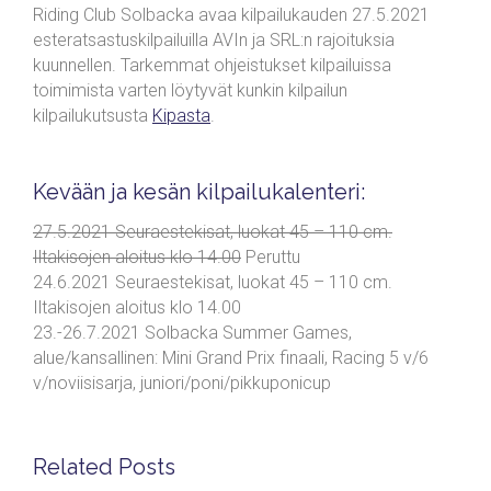
Riding Club Solbacka avaa kilpailukauden 27.5.2021
esteratsastuskilpailuilla AVIn ja SRL:n rajoituksia
kuunnellen. Tarkemmat ohjeistukset kilpailuissa
toimimista varten löytyvät kunkin kilpailun
kilpailukutsusta
Kipasta
.
Kevään ja kesän kilpailukalenteri:
27.5.2021 Seuraestekisat, luokat 45 – 110 cm.
Iltakisojen aloitus klo 14.00
Peruttu
24.6.2021 Seuraestekisat, luokat 45 – 110 cm.
Iltakisojen aloitus klo 14.00
23.-26.7.2021 Solbacka Summer Games,
alue/kansallinen: Mini Grand Prix finaali, Racing 5 v/6
v/noviisisarja, juniori/poni/pikkuponicup
Related Posts